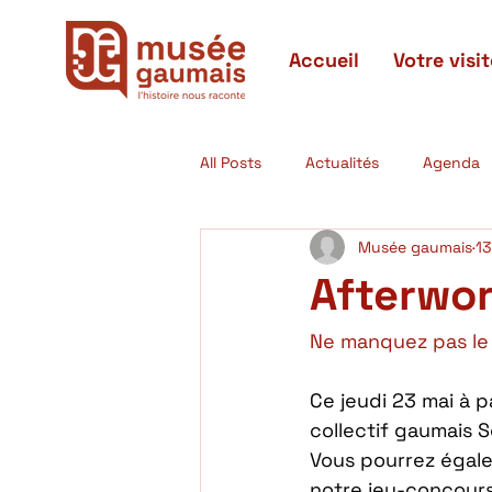
Accueil
Votre visit
All Posts
Actualités
Agenda
Musée gaumais
13
Actualités passées
Expositi
Afterwo
Ne manquez pas le
Ce jeudi 23 mai à p
collectif gaumais 
Vous pourrez égale
notre jeu-concours