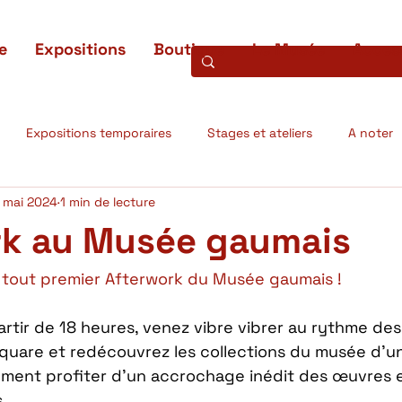
e
Expositions
Boutique
Le Musée
Access
Expositions temporaires
Stages et ateliers
A noter
 mai 2024
1 min de lecture
ons terminées
Projets scientifiques
L'oeuvre du mois
rk au Musée gaumais
 tout premier Afterwork du Musée gaumais !
artir de 18 heures, venez vibre vibrer au rythme des
Square et redécouvrez les collections du musée d'un 
ment profiter d'un accrochage inédit des œuvres et
.