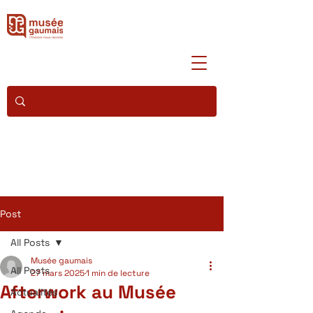
Post
All Posts
Musée gaumais
All Posts
27 mars 2025
1 min de lecture
Afterwork au Musée
Actualités