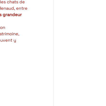
 des chats de 
Renaud, entre 
s grandeur 
ion 
trimoine, 
peuvent y 