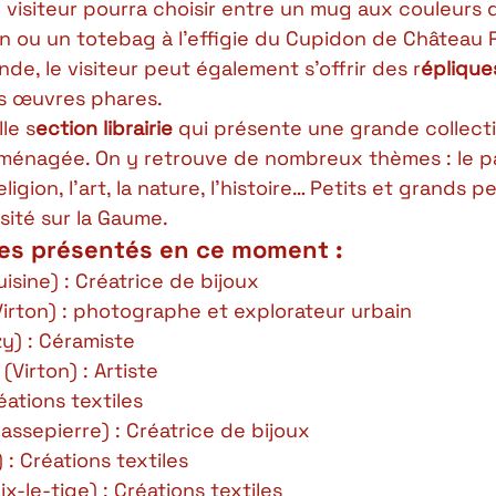
 le visiteur pourra choisir entre un mug aux couleurs
 ou un totebag à l’effigie du Cupidon de Château 
e, le visiteur peut également s’offrir des r
éplique
s œuvres phares. 
le s
ection librairie 
qui présente une grande collect
ménagée. On y retrouve de nombreux thèmes : le pa
eligion, l’art, la nature, l’histoire… Petits et grands 
osité sur la Gaume. 
tes présentés en ce moment :  
sine) : Créatrice de bijoux
irton) : photographe et explorateur urbain
y) : Céramiste
Virton) : Artiste
éations textiles
assepierre) : Créatrice de bijoux
: Créations textiles
x-le-tige) : Créations textiles