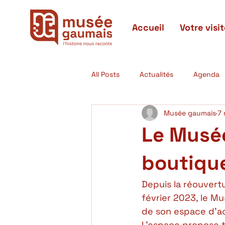
Accueil
Votre visit
All Posts
Actualités
Agenda
Musée gaumais
7 
Actualités passées
Expositi
Le Musée
boutiqu
Depuis la réouvertu
février 2023, le M
de son espace d’acc
L’espace propose t