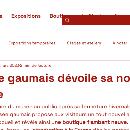
e
Expositions
Boutique
Le Musée
Access
Expositions temporaires
Stages et ateliers
A noter
mars 2023
2 min de lecture
ons terminées
Projets scientifiques
L'oeuvre du mois
 gaumais dévoile sa no
e
re du musée au public après sa fermeture hivernale,
usée gaumais propose aux visiteurs un tout nouvel
ueil et révèle ainsi u
ne boutique flambant neuve.
oujours une i
ntroduction à la Gaume 
dès les portes 