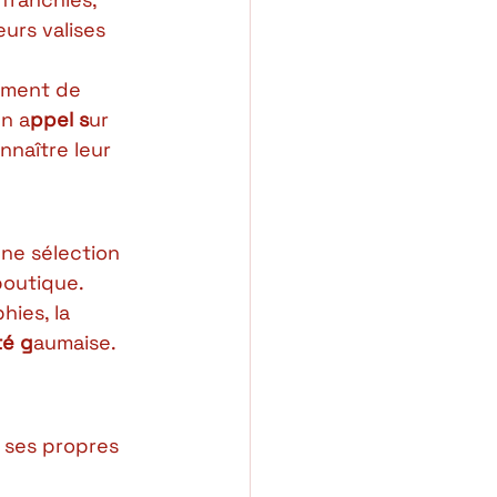
urs valises 
lement de 
n a
ppel s
ur 
nnaître leur 
ne sélection 
 boutique.
ies, la 
té g
aumaise. 
 ses propres 