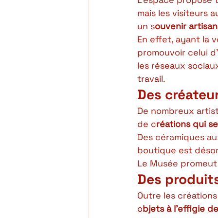
mais les visiteurs 
un s
ouvenir artisan
En effet, ayant la 
promouvoir celui d
les réseaux sociau
travail. 
Des créateur
De nombreux artist
de c
réations qui s
Des céramiques aux 
boutique est désor
Le Musée promeut a
Des produit
Outre les création
o
bjets à l’effigie 