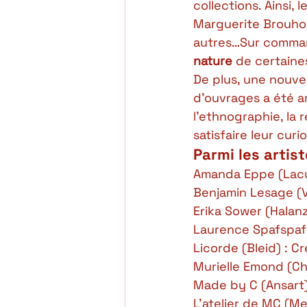
collections. Ainsi,
Marguerite Brouhon
autres…Sur command
nature 
de certaine
De plus, une nouvel
d’ouvrages a été a
l’ethnographie, la r
satisfaire leur curi
Parmi les artis
Amanda Eppe (Lacui
Benjamin Lesage (V
Erika Sower (Halanz
Laurence Spafspaf (
Licorde (Bleid) : Cr
Murielle Emond (Ch
Made by C (Ansart) 
L’atelier de MC (Mei