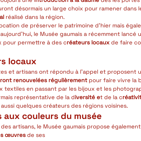
auront désormais un large choix pour ramener dans le
al 
réalisé dans la région. 
vocation de préserver le patrimoine d’hier mais éga
’aujourd’hui, le Musée gaumais a récemment lancé u
x pour permettre à des c
réateurs locaux 
de faire co
s locaux 
es et artisans ont répondu à l’appel et proposent u
eront renouvelées régulièrement 
pour faire vivre la
textiles en passant par les bijoux et les photograph
mais représentative de la d
iversité e
t de la c
réativi
ussi quelques créateurs des régions voisines. 
s aux couleurs du musée 
s des artisans, le Musée gaumais propose également
des œuvres 
de ses