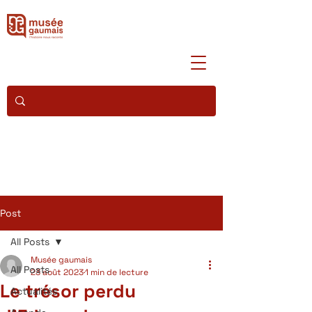
Post
All Posts
Musée gaumais
All Posts
23 août 2023
1 min de lecture
Le trésor perdu
Actualités