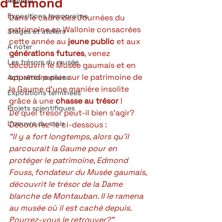
d’Edmond
Agenda
Expositions temporaires
Dans le cadre des 
Journées du 
patrimoine en Wallonie
 consacrées 
Stages et ateliers
cette année au 
jeune public
 et aux 
A noter
générations futures
, venez 
Les trésors du musée
découvrir le Musée gaumais et en 
apprendre plus sur le patrimoine de 
Actualités passées
la Gaume d’une manière insolite 
Expositions terminées
grâce à une 
chasse au trésor
 ! 
Projets scientifiques
De quel trésor peut-il bien s’agir? 
L'oeuvre du mois
Découvrez-le ci-dessous : 
“Il y a fort longtemps, alors qu’il 
parcourait la Gaume pour en 
protéger le patrimoine, Edmond 
Fouss, fondateur du Musée gaumais, 
découvrit le trésor de la Dame 
blanche de Montauban. Il le ramena 
au musée où il est caché depuis. 
Pourrez-vous le retrouver?”