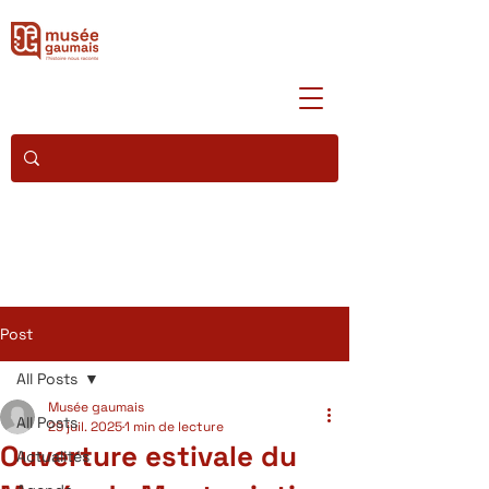
Post
All Posts
Musée gaumais
All Posts
29 juil. 2025
1 min de lecture
Ouverture estivale du
Actualités