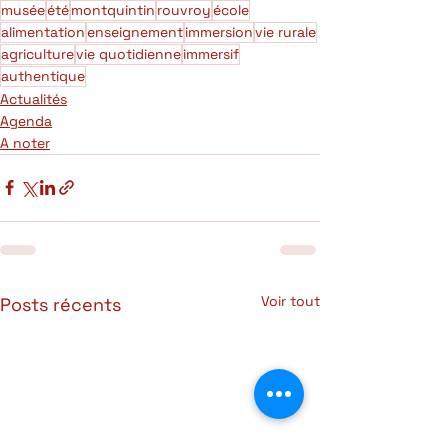
musée
été
montquintin
rouvroy
école
alimentation
enseignement
immersion
vie rurale
agriculture
vie quotidienne
immersif
authentique
Actualités
Agenda
A noter
Voir tout
Posts récents