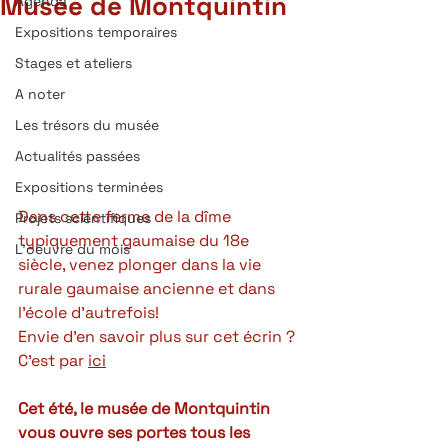
Musée de Montquintin
Agenda
Expositions temporaires
Stages et ateliers
A noter
Les trésors du musée
Actualités passées
Expositions terminées
Dans cette ferme de la dîme 
Projets scientifiques
typiquement gaumaise du 18e 
L'oeuvre du mois
siècle, venez plonger dans la vie 
rurale gaumaise ancienne et dans 
l'école d'autrefois!
Envie d'en savoir plus sur cet écrin ? 
C'est par 
ici
Cet été, le musée de Montquintin 
vous ouvre ses portes tous les 