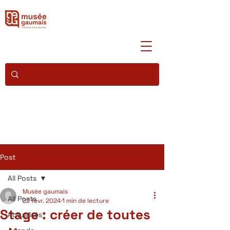
Post
All Posts
Musée gaumais
All Posts
22 févr. 2024
1 min de lecture
Stage : créer de toutes
Actualités