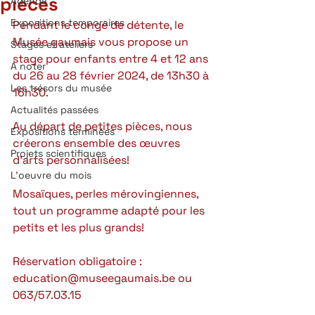
pièces
Agenda
Expositions temporaires
Pendant le congé de détente, le 
Musée gaumais vous propose un 
Stages et ateliers
stage pour enfants entre 4 et 12 ans 
A noter
du 26 au 28 février 2024, de 13h30 à 
Les trésors du musée
16h30.
Actualités passées
Au départ de petites pièces, nous 
Expositions terminées
créerons ensemble des œuvres 
Projets scientifiques
d'arts personnalisées!
L'oeuvre du mois
Mosaïques, perles mérovingiennes, 
tout un programme adapté pour les 
petits et les plus grands!
Réservation obligatoire : 
education@museegaumais.be
 ou 
063/57.03.15