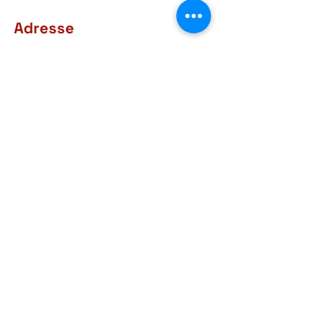
Adresse
Rue d'Arlon, 38-40
6760 Virton
BELGIQUE
Contact
+32 63 57 03 15
courrier@museegaumais.be
Heures d'ouverture
9h30 - 12h
14h-18h
Tous les jours sauf le lundi