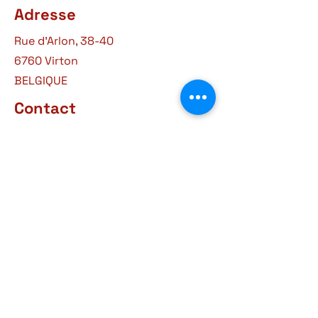
Adresse
Rue d'Arlon, 38-40
6760 Virton
BELGIQUE
Contact
+32 63 57 03 15
courrier@museegaumais.be
Heures d'ouverture
9h30 - 12h
14h-18h
Tous les jours sauf le lundi