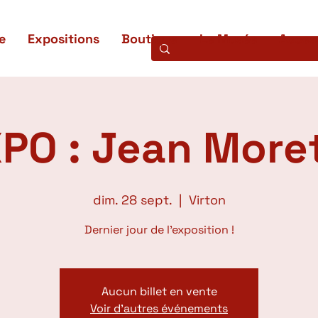
e
Expositions
Boutique
Le Musée
Access
PO : Jean More
dim. 28 sept.
  |  
Virton
Dernier jour de l'exposition !
Aucun billet en vente
Voir d'autres événements