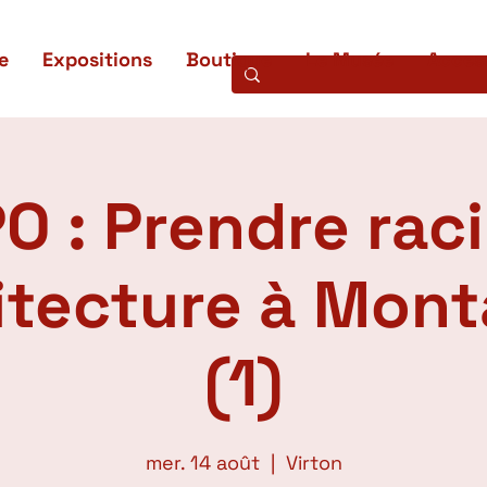
e
Expositions
Boutique
Le Musée
Access
O : Prendre raci
hitecture à Mon
(1)
mer. 14 août
  |  
Virton