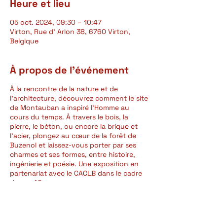
Heure et lieu
05 oct. 2024, 09:30 – 10:47
Virton, Rue d' Arlon 38, 6760 Virton,
Belgique
À propos de l'événement
À la rencontre de la nature et de
l’architecture, découvrez comment le site
de Montauban a inspiré l’Homme au
cours du temps. À travers le bois, la
pierre, le béton, ou encore la brique et
l’acier, plongez au cœur de la forêt de
Buzenol et laissez-vous porter par ses
charmes et ses formes, entre histoire,
ingénierie et poésie. Une exposition en
partenariat avec le CACLB dans le cadre
de ses 40 ans, avec une œuvre
numérique de Nathalie Maufroy et des
photographies de Bruno Tillière.
Au Musée gaumais, rue d'Arlon, 38, 6760
Virton.