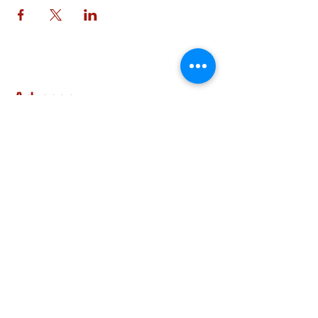
Adresse
Rue d'Arlon, 38-40
6760 Virton
BELGIQUE
Contact
+32 63 57 03 15
courrier@museegaumais.be
Heures d'ouverture