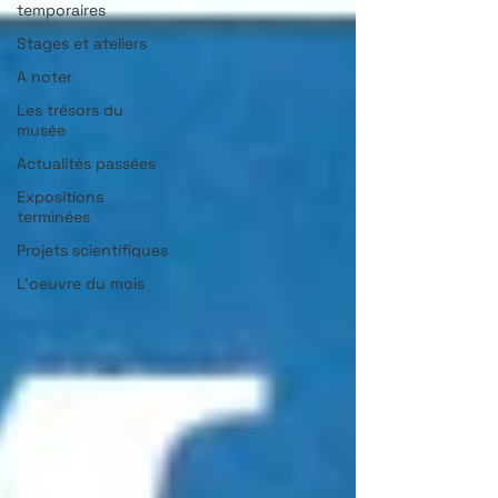
temporaires
Stages et ateliers
A noter
Les trésors du
musée
Actualités passées
Expositions
terminées
Projets scientifiques
L'oeuvre du mois