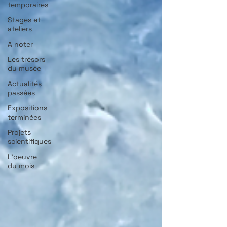
temporaires
Stages et
ateliers
A noter
Les trésors
du musée
Actualités
passées
Expositions
terminées
Projets
scientifiques
L'oeuvre
du mois