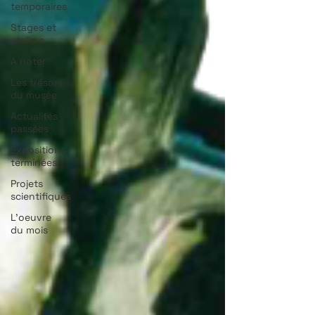
temporaires
Stages et
ateliers
A noter
Les trésors
du musée
Actualités
passées
Expositions
terminées
Projets
scientifiques
L'oeuvre
du mois