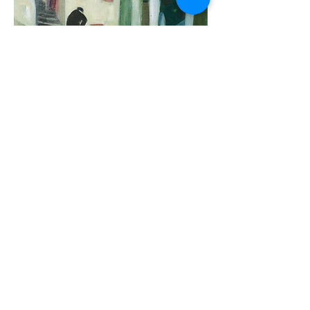
Avant ce moment, cet homme
âgé s'est réveillé et a pris son
petit-déjeuner chez lui.
Remarquant que le seuil de sa
maison était sale, il a décidé de
sortir pour balayer le sol.
​Après que le travail a été
terminé, l'homme est rentré à la
maison et a décidé de boire un
thé. Ensuite, il a décidé de se
reposer et de profiter de son