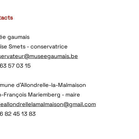
tacts
ée gaumais
ïse Smets - conservatrice
servateur@museegaumais.be
63 57 03 15
une d’Allondrelle-la-Malmaison
-François Mariemberg - maire
ieallondrellelamalmaison@gmail.com
6 82 45 13 83