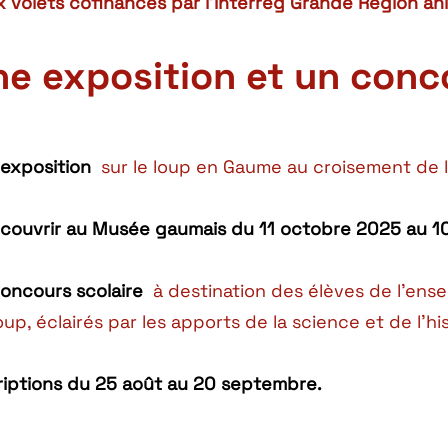
 volets cofinancés par l’Interreg Grande Région ani
e exposition et un conc
exposition
sur le loup en Gaume au croisement de l’h
couvrir au Musée gaumais du 11 octobre 2025 au 1
oncours scolaire
à destination des élèves de l’ens
oup, éclairés par les apports de la science et de l’his
riptions du 25 août au 20 septembre.