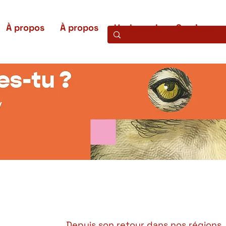
À propos
À propos
Uw bezoek
Services
Depuis son retour dans nos régions, 