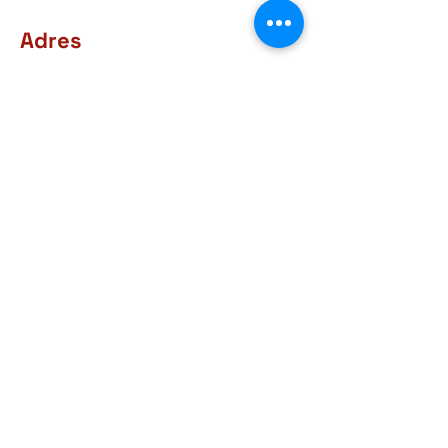
Adres
Rue d'Arlon, 38-40
6760 Virton
BELGIQUE
Contact
+32 63 57 03 15
courrier@museegaumais.be
Openingsuren
9u30 - 12u
14-18u
Elke dag behalve dinsdag