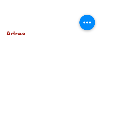
Adres
Rue d'Arlon, 38-40
6760 Virton
BELGIQUE
Contact
+32 63 57 03 15
courrier@museegaumais.be
Openingsuren
9u30 - 12u