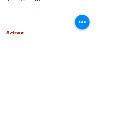
Adres
Rue d'Arlon, 38-40
6760 Virton
BELGIQUE
Contact
+32 63 57 03 15
courrier@museegaumais.be
Openingsuren
9u30 - 12u