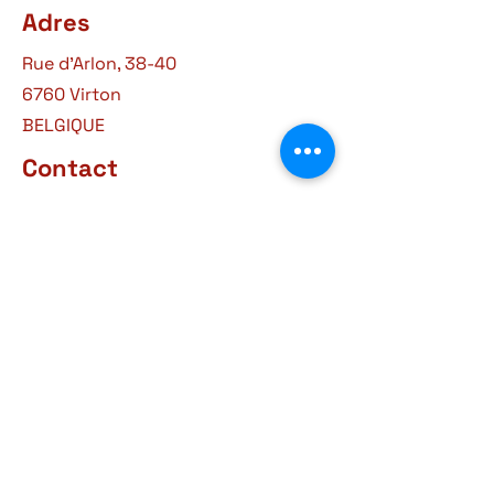
Adres
Rue d'Arlon, 38-40
6760 Virton
BELGIQUE
Contact
+32 63 57 03 15
courrier@museegaumais.be
Openingsuren
9u30 - 12u
14-18u
Elke dag behalve dinsdag