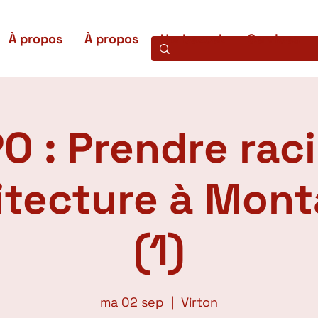
À propos
À propos
Uw bezoek
Services
O : Prendre raci
hitecture à Mon
(1)
ma 02 sep
  |  
Virton