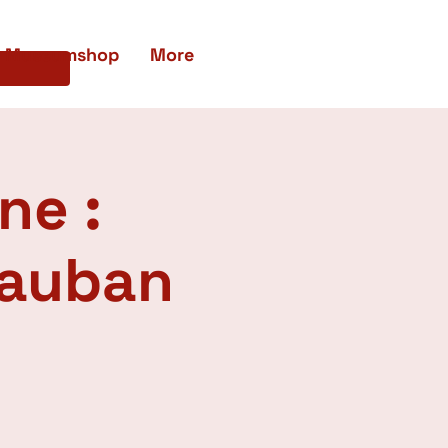
Museumshop
More
ne :
tauban