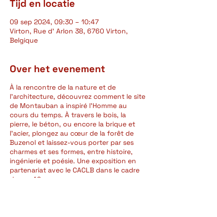
Tijd en locatie
09 sep 2024, 09:30 – 10:47
Virton, Rue d' Arlon 38, 6760 Virton,
Belgique
Over het evenement
À la rencontre de la nature et de
l’architecture, découvrez comment le site
de Montauban a inspiré l’Homme au
cours du temps. À travers le bois, la
pierre, le béton, ou encore la brique et
l’acier, plongez au cœur de la forêt de
Buzenol et laissez-vous porter par ses
charmes et ses formes, entre histoire,
ingénierie et poésie. Une exposition en
partenariat avec le CACLB dans le cadre
de ses 40 ans, avec une œuvre
numérique de Nathalie Maufroy et des
photographies de Bruno Tillière.
Au Musée gaumais, rue d'Arlon, 38, 6760
Virton.