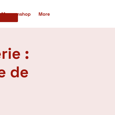
Museumshop
More
rie :
e de