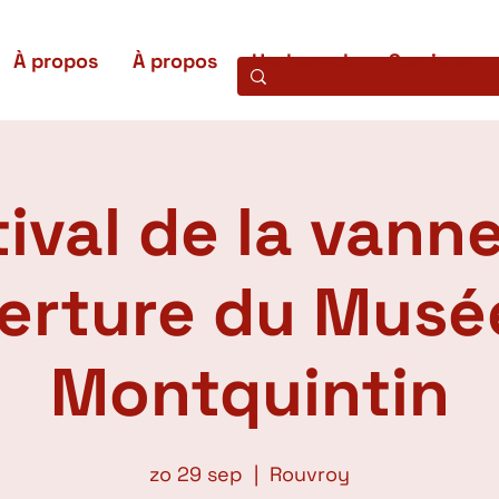
À propos
À propos
Uw bezoek
Services
ival de la vanne
erture du Musé
Montquintin
zo 29 sep
  |  
Rouvroy