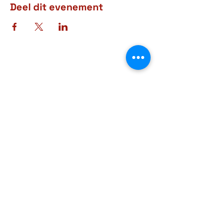
Deel dit evenement
Adres
Rue d'Arlon, 38-40
6760 Virton
BELGIQUE
Contact
+32 63 57 03 15
courrier@museegaumais.be