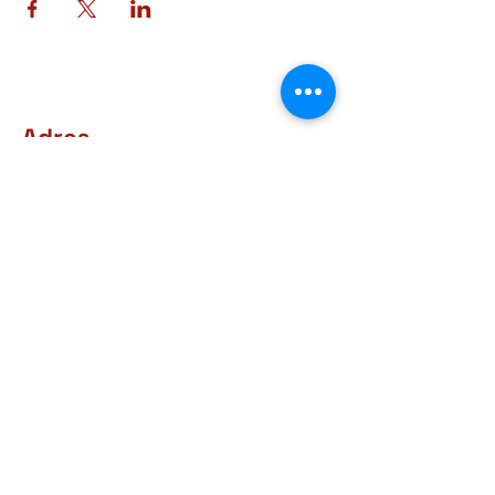
Adres
Rue d'Arlon, 38-40
6760 Virton
BELGIQUE
Contact
+32 63 57 03 15
courrier@museegaumais.be
Openingsuren