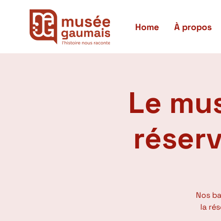
Home
À propos
Le mus
réser
Nos ba
la ré