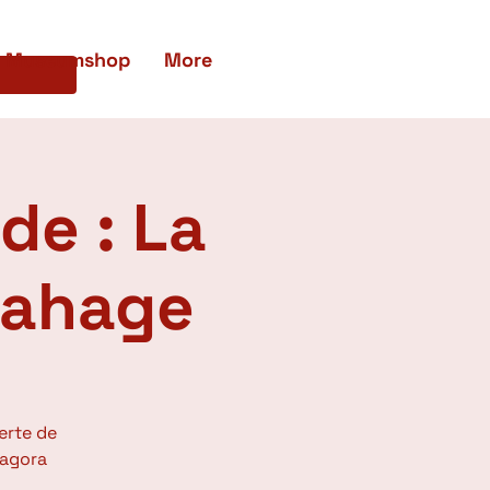
Museumshop
More
de : La
Lahage
erte de
tagora