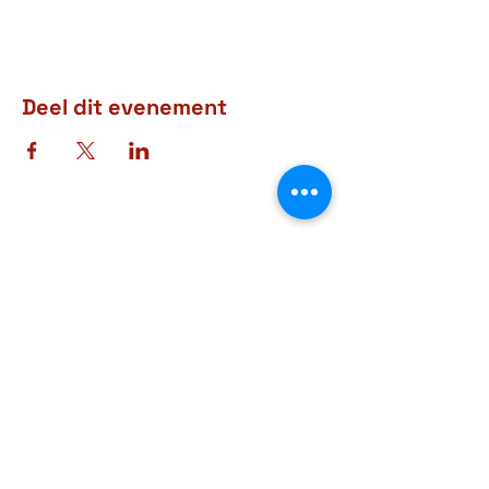
Deel dit evenement
Adres
Rue d'Arlon, 38-40
6760 Virton
BELGIQUE
Contact
+32 63 57 03 15