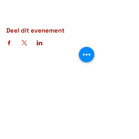
Deel dit evenement
Adres
Rue d'Arlon, 38-40
6760 Virton
BELGIQUE
Contact
+32 63 57 03 15