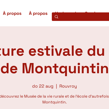
À propos
À propos
Uw bezoek
Services
ure estivale d
de Montquintin
do 22 aug
  |  
Rouvroy
découvrez le Musée de la vie rurale et de l'école d'autrefois
Montquintin.