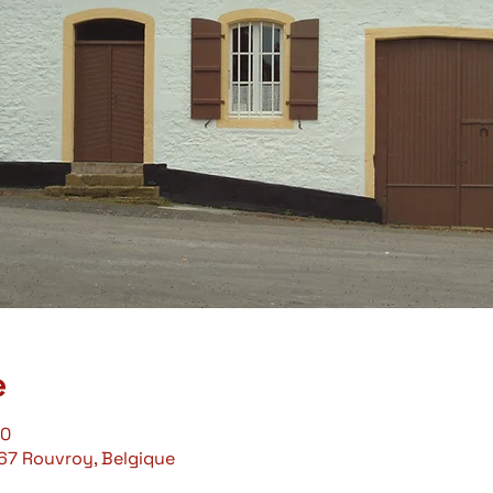
e
00
67 Rouvroy, Belgique