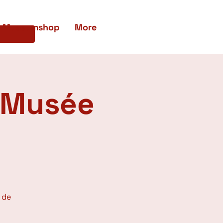
Museumshop
More
u Musée
 de