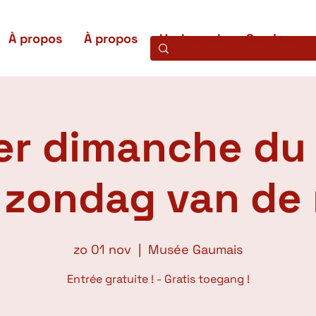
À propos
À propos
Uw bezoek
Services
er dimanche du 
e zondag van de
zo 01 nov
  |  
Musée Gaumais
Entrée gratuite ! - Gratis toegang !