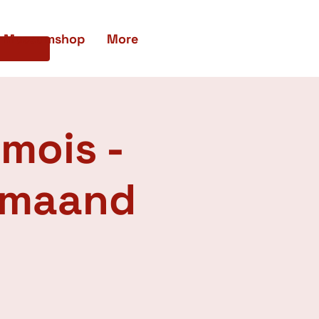
Museumshop
More
mois -
 maand