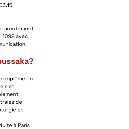
03.15 
e directement 
1 1092 avec 
unication. 
Moussaka? 
un diplôme en 
ls et 
ablement 
trales de 
turgie et 
uite à Paris 