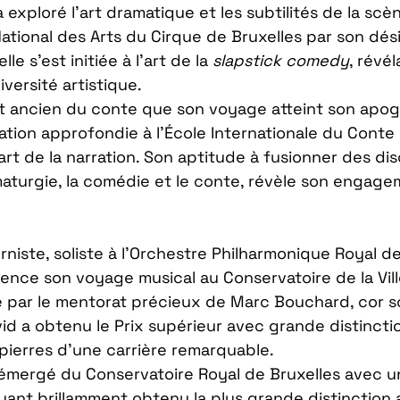
a exploré l’art dramatique et les subtilités de la scèn
National des Arts du Cirque de Bruxelles par son désir
le s’est initiée à l’art de la 
slapstick comedy
, révél
versité artistique. 
rt ancien du conte que son voyage atteint son apogé
tion approfondie à l’École Internationale du Conte 
art de la narration. Son aptitude à fusionner des disc
maturgie, la comédie et le conte, révèle son engage
rniste, soliste à l’Orchestre Philharmonique Royal d
mmence son voyage musical au Conservatoire de la Vill
par le mentorat précieux de Marc Bouchard, cor so
vid a obtenu le Prix supérieur avec grande distincti
 pierres d’une carrière remarquable. 
 a émergé du Conservatoire Royal de Bruxelles avec u
yant brillamment obtenu la plus grande distinction 