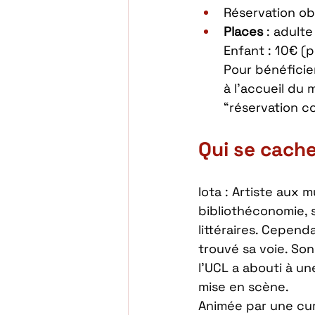
Réservation ob
Places 
: adulte
Enfant : 10€ (
Pour bénéficie
à l’accueil du
“réservation c
Qui se cache
Iota : Artiste aux 
bibliothéconomie, 
littéraires. Cepend
trouvé sa voie. So
l’UCL a abouti à un
mise en scène. 
Animée par une curi