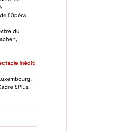
é 
de l’Opéra 
estre du 
Aachen, 
ctacle inédit!
 Luxembourg, 
Cadre &Plus. 