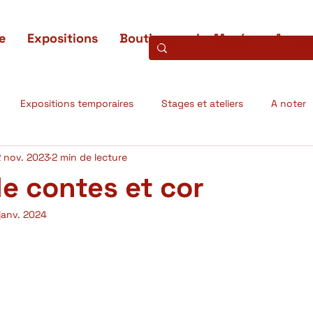
e
Expositions
Boutique
Le Musée
Access
Expositions temporaires
Stages et ateliers
A noter
 nov. 2023
2 min de lecture
ons terminées
Projets scientifiques
L'oeuvre du mois
e contes et cor
janv. 2024