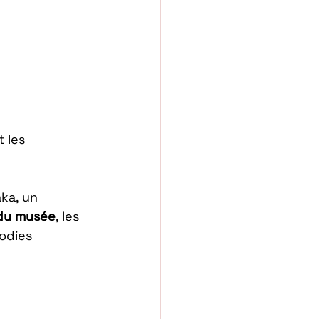
 les 
aka
, un 
s du musée
, les 
odies 