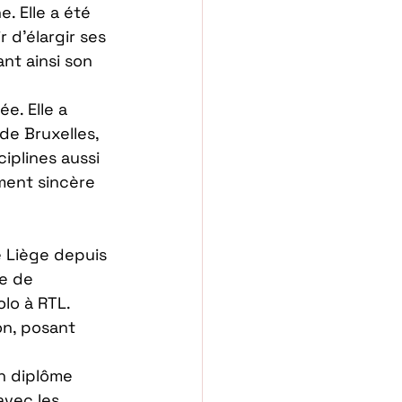
e. Elle a été 
 d’élargir ses 
ant ainsi son 
e. Elle a 
de Bruxelles, 
iplines aussi 
ment sincère 
e Liège depuis 
e de 
lo à RTL. 
on, posant 
n diplôme 
avec les 