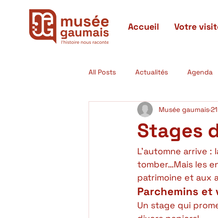
Accueil
Votre visit
All Posts
Actualités
Agenda
Musée gaumais
21
Actualités passées
Expositi
Stages 
L’automne arrive : 
tomber…Mais les en
patrimoine et aux a
Parchemins et 
Un stage qui prome