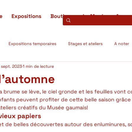
e
Expositions
Boutique
Le Musée
Access
Expositions temporaires
Stages et ateliers
A noter
 sept. 2023
1 min de lecture
ons terminées
Projets scientifiques
L'oeuvre du mois
d’automne
la brume se lève, le ciel gronde et les feuilles vont
fants peuvent profiter de cette belle saison grâce
teliers créatifs du Musée gaumais!  
vieux papiers 
t de belles découvertes autour des enluminures, s