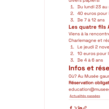
divers papiers! 
Du lundi 23 au
40 euros pour l
De 7 à 12 ans 
Les quatre fils
Viens à la rencontr
Charlemagne et réal
Le jeudi 2 nov
10 euros pour l
De 4 à 6 ans  
Infos et rése
Où? Au Musée gauma
Réservation obligat
education@museega
Actualités passées