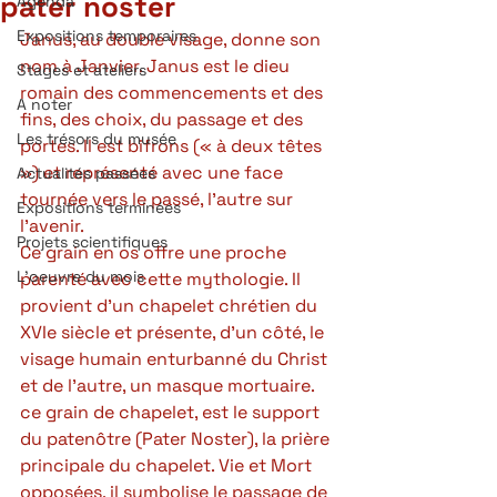
pater noster
Agenda
Expositions temporaires
Janus, au double visage, donne son 
nom à Janvier. Janus est le dieu 
Stages et ateliers
romain des commencements et des 
A noter
fins, des choix, du passage et des 
Les trésors du musée
portes. Il est bifrons (« à deux têtes 
») et représenté avec une face 
Actualités passées
tournée vers le passé, l’autre sur 
Expositions terminées
l’avenir.  
Projets scientifiques
Ce grain en os offre une proche 
L'oeuvre du mois
parenté avec cette mythologie. Il 
provient d’un chapelet chrétien du 
XVIe siècle et présente, d’un côté, le 
visage humain enturbanné du Christ 
et de l’autre, un masque mortuaire. 
ce grain de chapelet, est le support 
du patenôtre (Pater Noster), la prière 
principale du chapelet. Vie et Mort 
opposées, il symbolise le passage de 