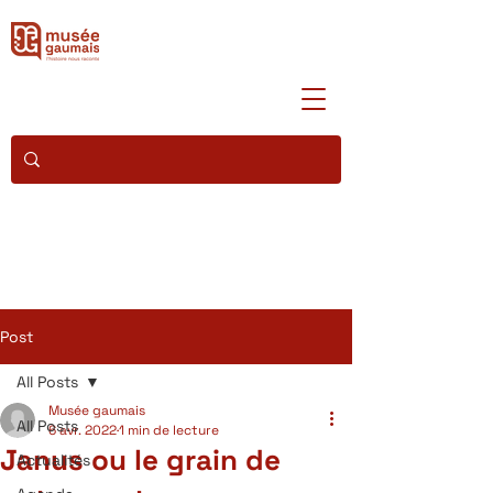
Post
All Posts
Musée gaumais
All Posts
6 avr. 2022
1 min de lecture
Janus ou le grain de
Actualités